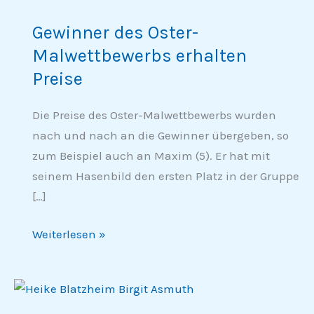
des
Gewinner des Oster-
Oster-
Malwettbewerbs erhalten
Malwettbewerbs
erhalten
Preise
Preise
Die Preise des Oster-Malwettbewerbs wurden
nach und nach an die Gewinner übergeben, so
zum Beispiel auch an Maxim (5). Er hat mit
seinem Hasenbild den ersten Platz in der Gruppe
[…]
Weiterlesen »
Windelzwerge
spenden