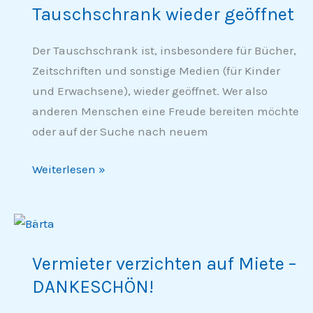
Tauschschrank wieder geöffnet
geöffnet
Der Tauschschrank ist, insbesondere für Bücher,
Zeitschriften und sonstige Medien (für Kinder
und Erwachsene), wieder geöffnet. Wer also
anderen Menschen eine Freude bereiten möchte
oder auf der Suche nach neuem
Weiterlesen »
Vermieter
verzichten
Vermieter verzichten auf Miete –
auf
DANKESCHÖN!
Miete
–