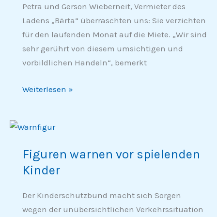
Petra und Gerson Wieberneit, Vermieter des
DANKESCHÖN!
Ladens „Bärta“ überraschten uns: Sie verzichten
für den laufenden Monat auf die Miete. „Wir sind
sehr gerührt von diesem umsichtigen und
vorbildlichen Handeln“, bemerkt
Weiterlesen »
Figuren
warnen
Figuren warnen vor spielenden
vor
Kinder
spielenden
Kinder
Der Kinderschutzbund macht sich Sorgen
wegen der unübersichtlichen Verkehrssituation