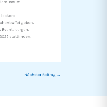
striemuseum
 leckere
uchenbuffet geben.
s Events sorgen.
2025 stattfinden.
Nächster Beitrag
→