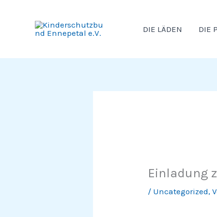
Zum
Inhalt
DIE LÄDEN
DIE 
springen
Einladung 
/
Uncategorized
,
V