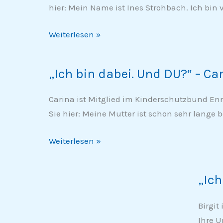
hier: Mein Name ist Ines Strohbach. Ich bin v
Und
DU?“
Weiterlesen »
–
Ines
„Ich bin dabei. Und DU?“ – Ca
„Ich
bin
Carina ist Mitglied im Kinderschutzbund En
dabei.
Sie hier: Meine Mutter ist schon sehr lange
Und
DU?“
Weiterlesen »
–
Carina
(26)
„Ich
„Ich
bin
Birgit
dabei.
Ihre U
Und