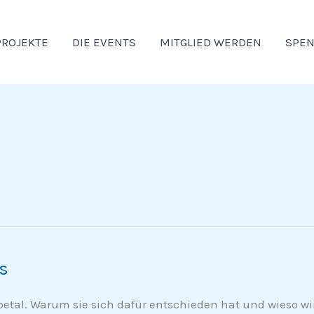
PROJEKTE
DIE EVENTS
MITGLIED WERDEN
SPE
s
etal. Warum sie sich dafür entschieden hat und wieso wi