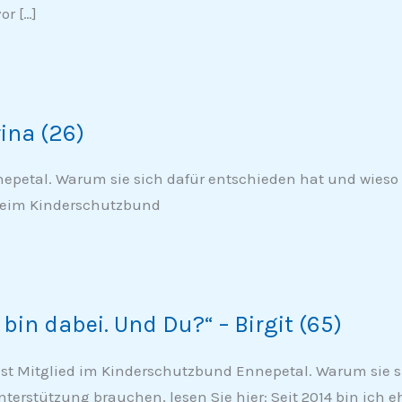
or […]
rina (26)
nepetal. Warum sie sich dafür entschieden hat und wieso
 beim Kinderschutzbund
 bin dabei. Und Du?“ – Birgit (65)
 ist Mitglied im Kinderschutzbund Ennepetal. Warum sie 
nterstützung brauchen, lesen Sie hier: Seit 2014 bin ich