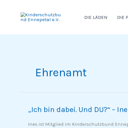
Zum
Inhalt
DIE LÄDEN
DIE 
springen
Ehrenamt
„Ich bin dabei. Und DU?“ – Ine
„Ich
bin
Ines ist Mitglied im Kinderschutzbund Ennep
dabei.