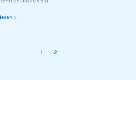
rschutzbund? Ob ein
lesen »
1
2